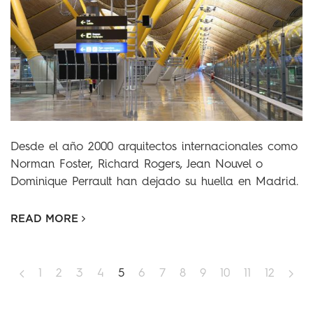
Desde el año 2000 arquitectos internacionales como
Norman Foster, Richard Rogers, Jean Nouvel o
Dominique Perrault han dejado su huella en Madrid.
READ MORE
1
2
3
4
5
6
7
8
9
10
11
12