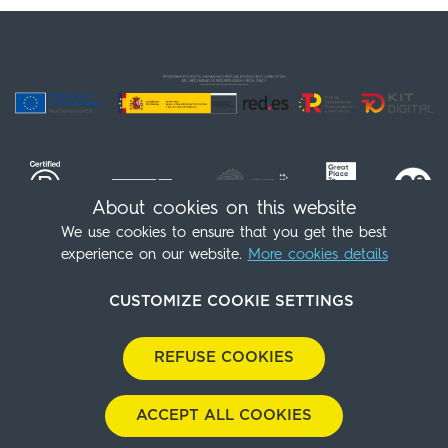
About cookies on this website
We use cookies to ensure that you get the best
experience on our website.
More cookies details
Follow us!
(+34) 91 539 98 07
info@sleepnatocha.com
CUSTOMIZE COOKIE SETTINGS
Contact
Cookies Policy
Legal Notice
Privacy policy
REFUSE COOKIES
Enviromental Policy
Purchasing Policies
Download our dossier
Cookies Panel
With
by
GuestPro
ACCEPT ALL COOKIES