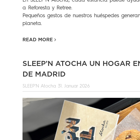
En SLEEP’N Atocha, cada estancia puede ayuda
a Reforesta y Retree.
Pequeños gestos de nuestros huéspedes generan
planeta.
READ MORE
SLEEP’N ATOCHA UN HOGAR E
DE MADRID
SLEEP'N Atocha
31. Januar 2026