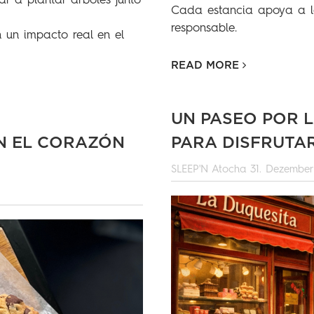
r a plantar árboles junto
Cada estancia apoya a l
responsable.
 un impacto real en el
READ MORE
UN PASEO POR L
N EL CORAZÓN
PARA DISFRUTA
SLEEP'N Atocha
31. Dezember