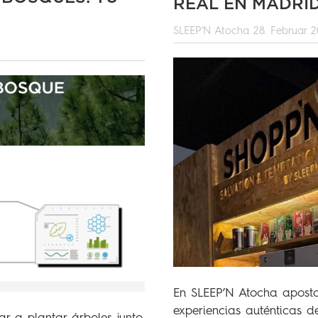
REAL EN MADRI
SLEEP'N Atocha
28. Februar 
En SLEEP’N Atocha aposta
experiencias auténticas d