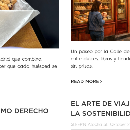
Un paseo por la Calle de
entre dulces, libros y tie
adrid que combina
sin prisas.
acer que cada huésped se
READ MORE
EL ARTE DE VIAJ
COMO DERECHO
LA SOSTENIBILI
SLEEP'N Atocha
31. Oktober 