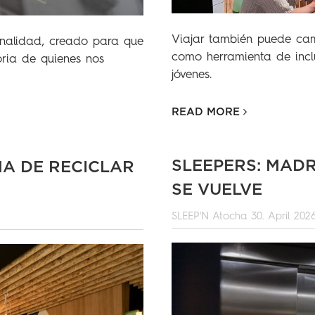
Viajar también puede ca
onalidad, creado para que
como herramienta de inclu
oria de quienes nos
jóvenes.
READ MORE
SLEEPERS: MADR
MA DE RECICLAR
SE VUELVE
SLEEP'N Atocha
30. April 202