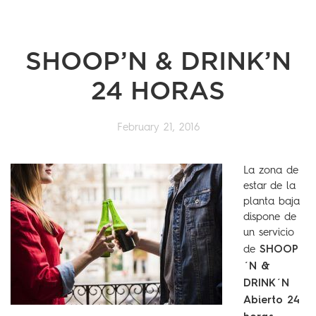
SHOOP’N & DRINK’N
24 HORAS
February 21, 2016
La zona de
estar de la
planta baja
dispone de
un servicio
SHOOP
de
´N &
DRINK´N
Abierto 24