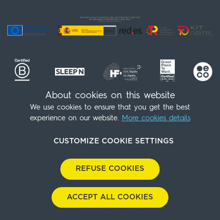
About cookies on this website
We use cookies to ensure that you get the best
Seguici!
(+34) 91 539 98 07
experience on our website.
More cookies details
info@sleepnatocha.com
CUSTOMIZE COOKIE SETTINGS
Contatto
Politica di Cookies
Avviso legale
Informativa sulla privacy
Informativa sull’ambiente
REFUSE COOKIES
Informativa sugli acquisti
Scarica il nostro dossier
Cookies Panel
With
by
GuestPro
ACCEPT ALL COOKIES