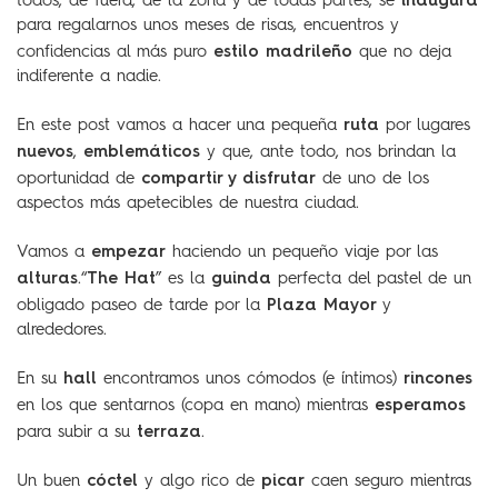
inaugura
todos, de fuera, de la zona y de todas partes, se
para regalarnos unos meses de risas, encuentros y
estilo madrileño
confidencias al más puro
que no deja
indiferente a nadie.
ruta
En este post vamos a hacer una pequeña
por lugares
nuevos
emblemáticos
,
y que, ante todo, nos brindan la
compartir y disfrutar
oportunidad de
de uno de los
aspectos más apetecibles de nuestra ciudad.
empezar
Vamos a
haciendo un pequeño viaje por las
alturas
The Hat
guinda
.“
” es la
perfecta del pastel de un
Plaza Mayor
obligado paseo de tarde por la
y
alrededores.
hall
rincones
En su
encontramos unos cómodos (e íntimos)
esperamos
en los que sentarnos (copa en mano) mientras
terraza
para subir a su
.
cóctel
picar
Un buen
y algo rico de
caen seguro mientras