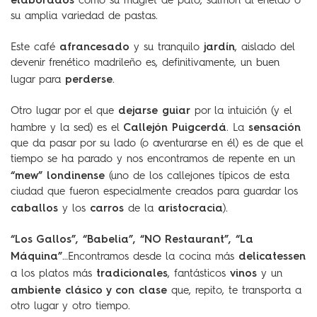
elaborados
como su magret de pato, salmón al eneldo o
su amplia variedad de pastas.
afrancesado
jardín
Este café
y su tranquilo
, aislado del
devenir frenético madrileño es, definitivamente, un buen
perderse
lugar para
.
dejarse guiar
Otro lugar por el que
por la intuición (y el
Callejón Puigcerdá
sensación
hambre y la sed) es el
. La
que da pasar por su lado (o aventurarse en él) es de que el
tiempo se ha parado y nos encontramos de repente en un
“mew” londinense
(uno de los callejones típicos de esta
ciudad que fueron especialmente creados para guardar los
caballos
carros
aristocracia
y los
de la
).
“Los Gallos”, “Babelia”, “NO Restaurant”, “La
Máquina”
delicatessen
…Encontramos desde la cocina más
tradicionales
vinos
a los platos más
, fantásticos
y un
ambiente clásico y con clase
que, repito, te transporta a
otro lugar y otro tiempo.