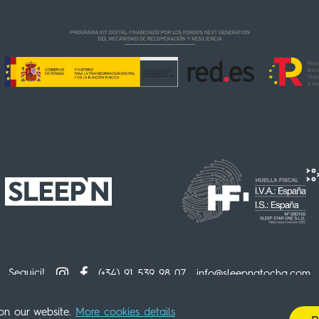
Seguici!
(+34) 91 539 98 07
info@sleepnatocha.com
mativa sulla privacy
Informativa sull’ambiente
Informativa sugli
on our website.
More cookies details