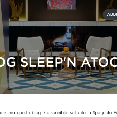
ABB
OG SLEEP'N ATO
ace, ma questo blog è disponibile soltanto in Spagnolo E