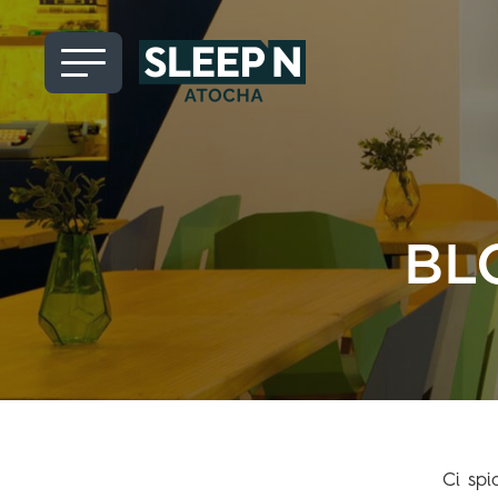
BL
Ci spi