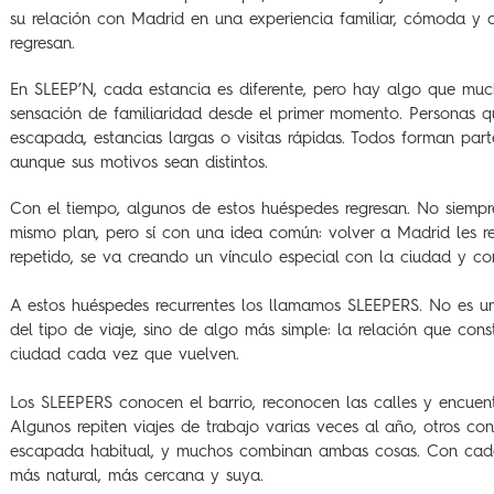
su relación con Madrid en una experiencia familiar, cómoda y 
regresan.
En SLEEP’N, cada estancia es diferente, pero hay algo que mu
sensación de familiaridad desde el primer momento. Personas qu
escapada, estancias largas o visitas rápidas. Todos forman par
aunque sus motivos sean distintos.
Con el tiempo, algunos de estos huéspedes regresan. No siempre
mismo plan, pero sí con una idea común: volver a Madrid les res
repetido, se va creando un vínculo especial con la ciudad y co
A estos huéspedes recurrentes los llamamos SLEEPERS. No es u
del tipo de viaje, sino de algo más simple: la relación que con
ciudad cada vez que vuelven.
Los SLEEPERS conocen el barrio, reconocen las calles y encuent
Algunos repiten viajes de trabajo varias veces al año, otros co
escapada habitual, y muchos combinan ambas cosas. Con cada v
más natural, más cercana y suya.