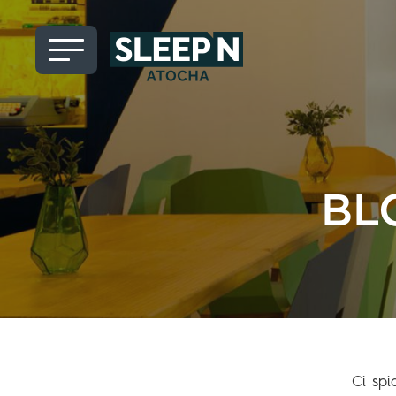
BL
Ci spi