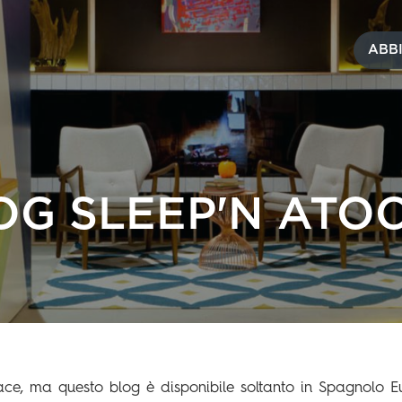
ABB
OG SLEEP'N ATO
ace, ma questo blog è disponibile soltanto in Spagnolo E