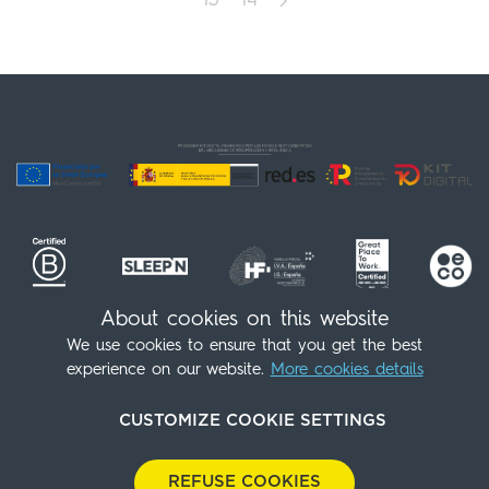
13
14
About cookies on this website
We use cookies to ensure that you get the best
Seguici!
(+34) 91 539 98 07
experience on our website.
More cookies details
info@sleepnatocha.com
CUSTOMIZE COOKIE SETTINGS
Contatto
Politica di Cookies
Avviso legale
Informativa sulla privacy
Informativa sull’ambiente
REFUSE COOKIES
Informativa sugli acquisti
Scarica il nostro dossier