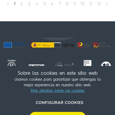
1
2
3
4
5
6
7
8
9
10
11
12
Sobre las cookies en este sitio web
Usamos cookies para garantizar que obtengas la
mejor experiencia en nuestro sitio web.
¡Síguenos!
(+34) 91 539 98 07
Más detalles sobre las cookies
info@sleepnatocha.com
CONFIGURAR COOKIES
Contacto
Política de cookies
Aviso Legal
Política de privacidad
Política Medioambiental