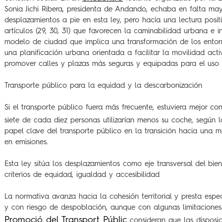
Sonia Jichi Ribera, presidenta de Andando, echaba en falta ma
desplazamientos a pie en esta ley, pero hacía una lectura posit
artículos (29, 30, 31) que favorecen la caminabilidad urbana e 
modelo de ciudad que implica una transformación de los entorn
una planificación urbana orientada a facilitar la movilidad activ
promover calles y plazas más seguras y equipadas para el uso 
Transporte público para la equidad y la descarbonización
Si el transporte público fuera más frecuente, estuviera mejor c
siete de cada diez personas utilizarían menos su coche, según 
papel clave del transporte público en la transición hacia una m
en emisiones.
Esta ley sitúa los desplazamientos como eje transversal del bie
criterios de equidad, igualdad y accesibilidad
La normativa avanza hacia la cohesión territorial y presta espec
y con riesgo de despoblación, aunque con algunas limitaciones
Promoció del Transport Públic
consideran que las disposic