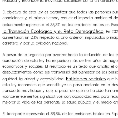
realidad y reconoce la movilidad sostenible como un derecho d
El objetivo de esta ley es garantizar que todas las personas p
condiciones y, al mismo tiempo, reducir el impacto ambiental de
actualmente representa el 33,3% de las emisiones brutas en Es
la Transición Ecológica y el Reto Demográfico
. En 202
aumentaron un 2,1% respecto al año anterior, impulsadas princip
carretera y por la aviación nacional.
A pesar de la urgencia por avanzar hacia la reducción de las em
aprobación de esta ley ha requerido más de tres años de negoci
económicos y sociales. El resultado es un texto que amplía el 
desplazamientos como eje transversal del bienestar de las perso
Entidades sociales
equidad, igualdad y accesibilidad.
que ha
esta ley reconocen que «constituye un paso adelante en la des
transporte-movilidad» y que, a pesar de que no ha sido tan a
«contiene elementos significativos con capacidad real para redu
mejorar la vida de las personas, la salud pública y el medio am
El transporte representa el 33,3% de las emisiones brutas en Es