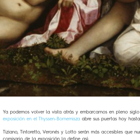
Ya podemos volver la vista atrás y embarcarnos en pleno sigl
exposición en el Thyssen-Bornemisza
abre sus puertas hoy hasta
Tiziano, Tintoretto, Veronés y Lotto serán más accesibles que
comisario de la exposición la define así: