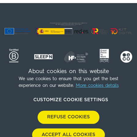
About cookies on this website
We use cookies to ensure that you get the best
Siga-nos!
(+34) 91 539 98 07
experience on our website.
More cookies details
info@sleepnatocha.com
CUSTOMIZE COOKIE SETTINGS
Contato
Política de Cookies
Notícia legal
Política de Privacidade
Política Ambiental
REFUSE COOKIES
Política de Compras
Baixar nosso dossiê
Cookies Panel
With
by
GuestPro
ACCEPT ALL COOKIES