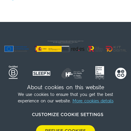
About cookies on this website
We use cookies to ensure that you get the best
Siga-nos!
(+34) 91 539 98 07
experience on our website.
More cookies details
info@sleepnatocha.com
CUSTOMIZE COOKIE SETTINGS
Contato
Política de Cookies
Notícia legal
Política de Privacidade
Política Ambiental